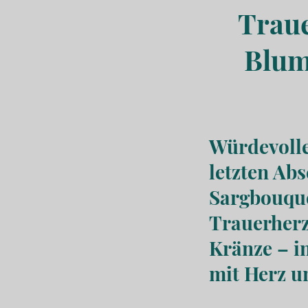
Traue
Blume
Würdevolle
letzten Abs
Sargbouque
Trauerherz
Kränze – in
mit Herz u