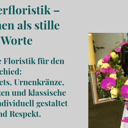
rfloristik –
n als stille
Worte
 Floristik für den
chied:
ts, Urnenkränze,
en und klassische
dividuell gestaltet
nd Respekt.